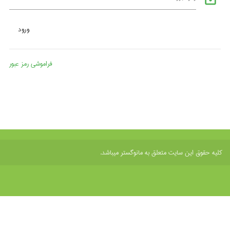
فراموشی رمز عبور
کلیه حقوق این سایت متعلق به مانوگستر میباشد.
طراحی و توسعه
داپنا